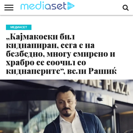
ЗА
НАС
КОНТАКТ
МАРКЕТИНГ
ПОЧЕТНА
МЕДИАСЕТ
„Кајмакоски бил
киднапиран, сега е на
безбедно, многу смирено и
храбро се соочил со
киднаперите“, вели Рашиќ