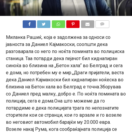
КОМЕНТАРИ
Mиланка Рашиќ, која е задолжена за односи со
јавноста за Даниел Кајмакоски, соопшти дека
разговарала со него по ноќта помината во полициска
станица. Таа потврди дека пејачот бил киднапиран
синоќа во близина на „Бетон хала“ во Белград и сега
е дома, но потребен му е мир.„Драги пријатели, веста
дека Даниел Кајмакоски бил киднапиран ноќеска во
близина на Бетон хала во Белград е точна.Зборував
со Даниел пред малку, добро е. По ноќта помината во
полиција, сега е дома.Она што можеме да го
потврдиме е дека полицијата трага по непознатите
сторители кои се странци, кои го врзале и го возеле
во неговиот автомобил барајќи му 20.000 евра.
Возеле накај Рума, кога сообраќајната полиција се