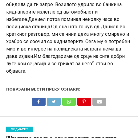
обидела да ги запре. Возилото удрило во банкина,
киднаперите излегле од автомобилот и
избегале.Даниел потоа поминал неколку часа во
полициска станица.Од она што го чув од Даниел во
краткиот разговор, ми се чини дека многу смирено и
храбро се соочил со киднаперите. Сега му е потребен
мир и во интерес на полициската истрага нема да
дава изјави.Им благодариме од срце на сите добри
луѓе кои се јавија и се грижат за него“, стои во
објавата.
ПОВРЗАНИ ВЕСТИ ПРЕКУ ОЗНАКИ:
МЕДИАСЕТ