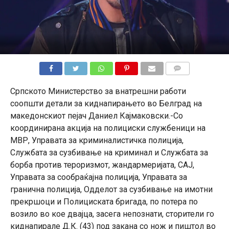
КОМЕНТАРИ
Српското Министерство за внатрешни работи
соопшти детали за киднапирањето во Белград на
македонскиот пејач Даниел Кајмаковски.-Со
координирана акција на полициски службеници на
МВР, Управата за криминалистичка полиција,
Службата за сузбивање на криминал и Службата за
борба против тероризмот, жандармеријата, САЈ,
Управата за сообраќајна полиција, Управата за
гранична полиција, Одделот за сузбивање на имотни
прекршоци и Полициската бригада, по потера по
возило во кое двајца, засега непознати, сторители го
киднапирале Д.К. (43) под закана со нож и пиштол во