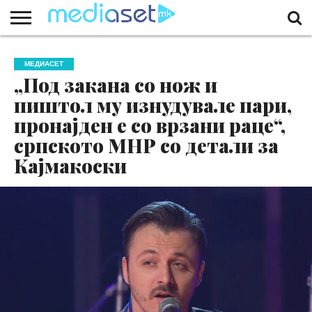
ЗА
НАС
КОНТАКТ
МАРКЕТИНГ
ПОЧЕТНА
МЕДИАСЕТ
„Под закана со нож и
пиштол му изнудувале пари,
пронајден е со врзани раце“,
српското МНР со детали за
Кајмакоски