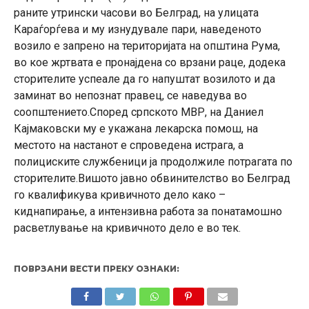
раните утрински часови во Белград, на улицата
Караѓорѓева и му изнудувале пари, наведеното
возило е запрено на територијата на општина Рума,
во кое жртвата е пронајдена со врзани раце, додека
сторителите успеале да го напуштат возилото и да
заминат во непознат правец, се наведува во
соопштението.Според српското МВР, на Даниел
Кајмаковски му е укажана лекарска помош, на
местото на настанот е спроведена истрага, а
полициските службеници ја продолжиле потрагата по
сторителите.Вишото јавно обвинителство во Белград
го квалификува кривичното дело како –
киднапирање, а интензивна работа за понатамошно
расветлување на кривичното дело е во тек.
ПОВРЗАНИ ВЕСТИ ПРЕКУ ОЗНАКИ: