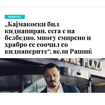
МЕДИАСЕТ
„Кајмакоски бил
киднапиран, сега е на
безбедно, многу смирено и
храбро се соочил со
киднаперите“, вели Рашиќ