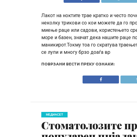
Лакот на ноктите трае кратко и често поч
неколку трикови со кои можете да го п
миење раце или садови, користењето сре
море и базен, значат дека нашите раце пос
маникирот.Токму тоа го скратува траењет
се лупи и многу брзо доаѓа вр
ПОВРЗАНИ ВЕСТИ ПРЕКУ ОЗНАКИ:
МЕДИАСЕТ
Стоматолозите пр
популарен пијала