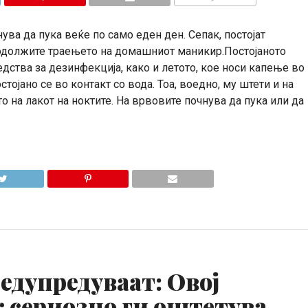
КОМЕНТАРИ
нува да пука веќе по само еден ден. Сепак, постојат
родолжите траењето на домашниот маникир.Постојаното
дства за дезинфекција, како и летото, кое носи капење во
тојано се во контакт со вода. Тоа, воедно, му штети и на
о на лакот на ноктите. На врвовите почнува да пука или да
едупредуваат: Овој
к сериозно ги оштетува