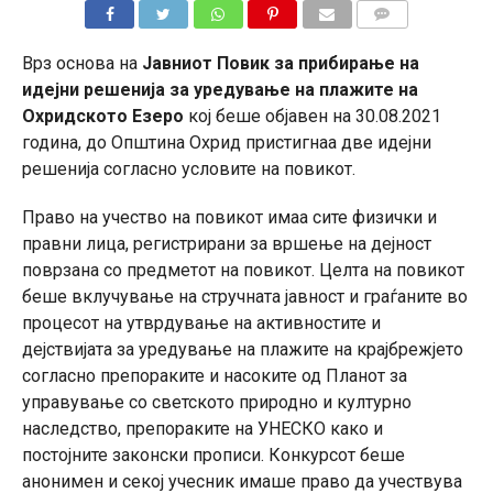
КОМЕНТАРИ
Врз oснова на
Јавниот Повик за прибирање на
идејни решенија за уредување на плажите на
Охридското Езеро
кој беше објавен на 30.08.2021
година, до Општина Охрид пристигнаа две идејни
решенија согласно условите на повикот.
Право на учество на повикот имаа сите физички и
правни лица, регистрирани за вршење на дејност
поврзана со предметот на повикот. Целта на повикот
беше вклучување на стручната јавност и граѓаните во
процесот на утврдување на активностите и
дејствијата за уредување на плажите на крајбрежјето
согласно препораките и насоките од Планот за
управување со светското природно и културно
наследство, препораките на УНЕСКО како и
постојните законски прописи. Конкурсот беше
анонимен и секој учесник имаше право да учествува