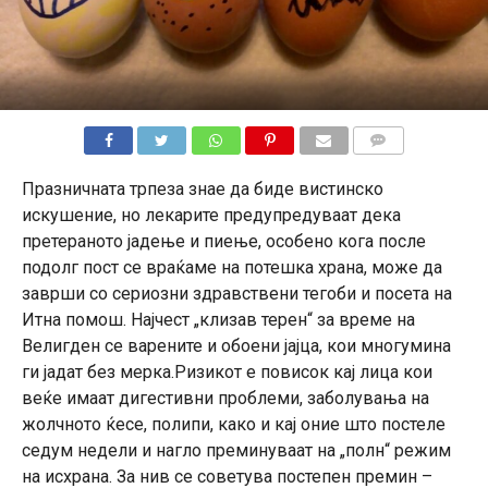
КОМЕНТАРИ
Празничната трпеза знае да биде вистинско
искушение, но лекарите предупредуваат дека
претераното јадење и пиење, особено кога после
подолг пост се враќаме на потешка храна, може да
заврши со сериозни здравствени тегоби и посета на
Итна помош. Најчест „клизав терен“ за време на
Велигден се варените и обоени јајца, кои многумина
ги јадат без мерка.Ризикот е повисок кај лица кои
веќе имаат дигестивни проблеми, заболувања на
жолчното ќесе, полипи, како и кај оние што постеле
седум недели и нагло преминуваат на „полн“ режим
на исхрана. За нив се советува постепен премин –