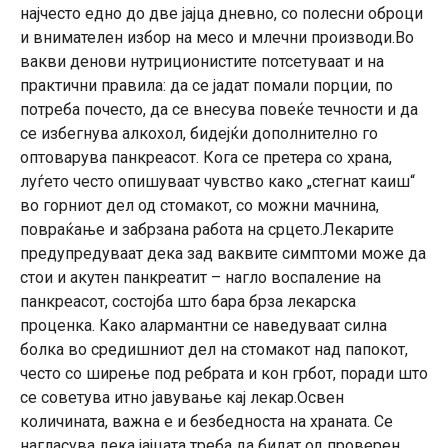
најчесто едно до две јајца дневно, со полесни оброци
и внимателен избор на месо и млечни производи.Во
вакви денови нутриционистите потсетуваат и на
практични правила: да се јадат помали порции, по
потреба почесто, да се внесува повеќе течности и да
се избегнува алкохол, бидејќи дополнително го
оптоварува панкреасот. Кога се претера со храна,
луѓето често опишуваат чувство како „стегнат каиш“
во горниот дел од стомакот, со можни мачнина,
повраќање и забрзана работа на срцето.Лекарите
предупредуваат дека зад ваквите симптоми може да
стои и акутен панкреатит – нагло воспаление на
панкреасот, состојба што бара брза лекарска
проценка. Како алармантни се наведуваат силна
болка во средишниот дел на стомакот над папокот,
често со ширење под ребрата и кон грбот, поради што
се советува итно јавување кај лекар.Освен
количината, важна е и безбедноста на храната. Се
нагласува дека јајцата треба да бидат од проверен