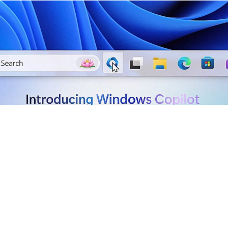
Иако Мајкрософт активно ja продава својата АИ
алатка Microsoft Copilot на корпоративни клиенти, во
условите за користење стои предупредување дека
алатката е „наменета исклучиво за забава“.Ова
предизвика реакции и критики на социјалните мрежи,
особено затоа што станува збор за производ кој се