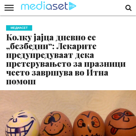
ЗА
НАС
КОНТАКТ
МАРКЕТИНГ
ПОЧЕТНА
МЕДИАСЕТ
Колку јајца дневно се
„безбедни“: Лекарите
предупредуваат дека
претерувањето за празници
често завршува во Итна
помош