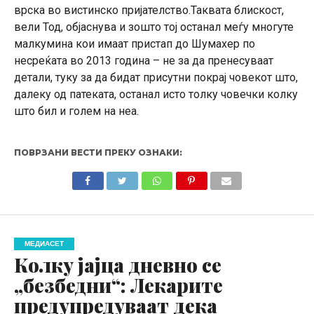
врска во вистинско пријателство.Таквата блискост,
вели Тод, објаснува и зошто тој останал меѓу многуте
малкумина кои имаат пристап до Шумахер по
несреќата во 2013 година – не за да пренесуваат
детали, туку за да бидат присутни покрај човекот што,
далеку од патеката, останал исто толку човечки колку
што бил и голем на неа.
ПОВРЗАНИ ВЕСТИ ПРЕКУ ОЗНАКИ:
МЕДИАСЕТ
Колку јајца дневно се
„безбедни“: Лекарите
предупредуваат дека