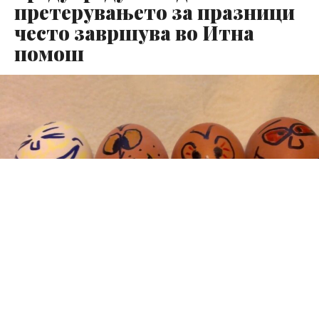
претерувањето за празници
често завршува во Итна
помош
Празничната трпеза знае да биде вистинско