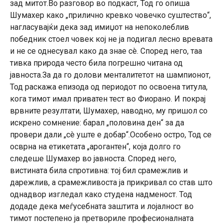
зад митот.Во разговор во подкаст, Тод го опиша
Шумахер како „прилично кревко човечко суштество“,
нагласувајќи дека зад имиџот на непоколеблив
победник стоел човек кој не ја подигал лесно вревата
и не се однесувал како да знае сè. Според него, таа
тивка природа често била погрешно читана од
јавноста.За да го долови менталитетот на шампионот,
Тод раскажа епизода од периодот по освоена титула,
кога тимот имал приватен тест во Фиорано. И покрај
врвните резултати, Шумахер, наводно, му пришол со
искрено сомнение: барал „половина ден“ за да
провери дали „сè уште е добар“.Особено остро, Тод се
осврна на етикетата „арогантен“, која долго го
следеше Шумахер во јавноста. Според него,
вистината била спротивна: тој бил срамежлив и
дарежлив, а срамежливоста ја прикривал со став што
однадвор изгледал како студена надменост. Тод
додаде дека меѓусебната заштита и лојалност во
тимот постепено ја претвориле професионалната