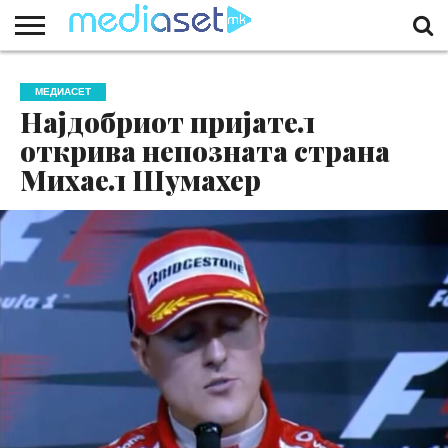
ЗА
НАС
КОНТАКТ
МАРКЕТИНГ
ПОЧЕТНА
МЕДИАСЕТ
Најдобриот пријател
открива непозната страна
Михаел Шумахер