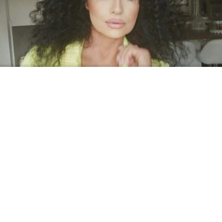
Српската актерка Лидија Вукичевиќ важи за една од
најубавите жени, на која дури и во шестата деценија
многумина можат да и завидат поради нејзиниот
изглед.
Актерката изгледа феноменално на 58-годишна
возраст и гордо го покажува очигледниот напор што
го вложила на својот профил на Инстаграм.