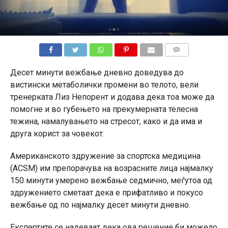
КОМЕНТАРИ
Десет минути вежбање дневно доведува до
вистински метаболички промени во телото, вели
тренерката Лиз Непорент и додава дека тоа може да
помогне и во губењето на прекумерната телесна
тежина, намалувањето на стресот, како и да има и
друга корист за човекот.
Американското здружение за спортска медицина
(ACSM) им препорачува на возрасните лица најмалку
150 минути умерено вежбање седмично, меѓутоа од
здружението сметаат дека е прифатливо и покусо
вежбање од по најмалку десет минути дневно.
Експертите се надеваат дека ова решение би можело