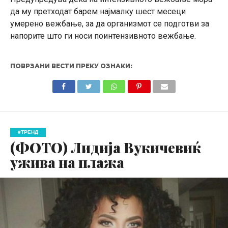
да му претходат барем најмалку шест месеци
умерено вежбање, за да организмот се подготви за
напорите што ги носи поинтензивното вежбање.
ПОВРЗАНИ ВЕСТИ ПРЕКУ ОЗНАКИ:
#ТРЕНД
(ФОТО) Лидија Вукичевиќ
ужива на плажа