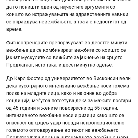
да го поништи еден од најчестите аргументи со
коишто во истражувањата на здравствените навики
се оправдува невежбањето, а тоа а е недостигот од
време.
Фитнес тренерите препорачуваат во десетте минути
вежбање да се комбинираат вежбите со коишто се
јакнат мускулите со вежбите за јакнење на срцето.
Предлагаат, исто така, и десетминутно одење.
Др Карл Фостер од универзитетот во Висконсин вели
дека кусотрајното интензивно вежбање носи голема
полза на младите лица, како и на оние во добра
кондиција, меѓутоа потсетува дека за мажите постари
од 45 години и жените повозрасни од 55 години,
интензивното вежбање носи и ризици како што се
опасност од срцев удар поради непропорционално
големото оптоварување во текот на вежбањето.
Предупредува дека на интензивното вежбање мора