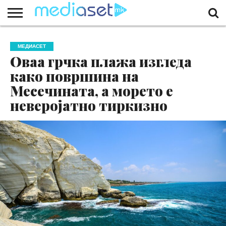
ЗА
НАС
КОНТАКТ
МАРКЕТИНГ
ПОЧЕТНА
МЕДИАСЕТ
Оваа грчка плажа изгледа
како површина на
Месечината, а морето е
неверојатно тиркизно