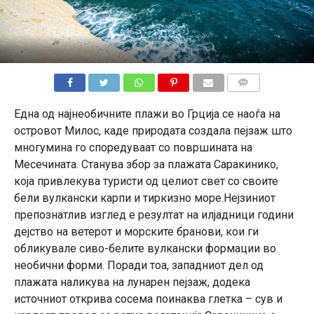
КОМЕНТАРИ
Една од најнеобичните плажи во Грција се наоѓа на
островот Милос, каде природата создала пејзаж што
многумина го споредуваат со површината на
Месечината. Станува збор за плажата Саракинико,
која привлекува туристи од целиот свет со своите
бели вулкански карпи и тиркизно море.Нејзиниот
препознатлив изглед е резултат на илјадници години
дејство на ветерот и морските бранови, кои ги
обликувале сиво-белите вулкански формации во
необични форми. Поради тоа, западниот дел од
плажата наликува на лунарен пејзаж, додека
источниот открива сосема поинаква глетка – сув и