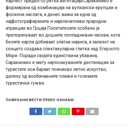
карпест предел со ретка вегетација.Саракинико е
формирана од комбинација на вулкански ерупции и
фосилни наслаги, а денес важи за една од
најфотографираните и највпечатливи природни
атракции во Грција.Посетителите особено ја
препорачуваат во доцните попладневни часови, кога
белите карпи добиваат златна нијанса, а залезот на
сонцето создава спектакуларна глетка над Егејското
Море. Поради својата единствена убавина,
Саракинико е меѓу најпосакуваните дестинации за
туристите кои бараат поинакво летно искуство,
далеку од вообичаените плажи и големите
туристички гужви.
ПОВРЗАНИ ВЕСТИ ПРЕКУ ОЗНАКИ: