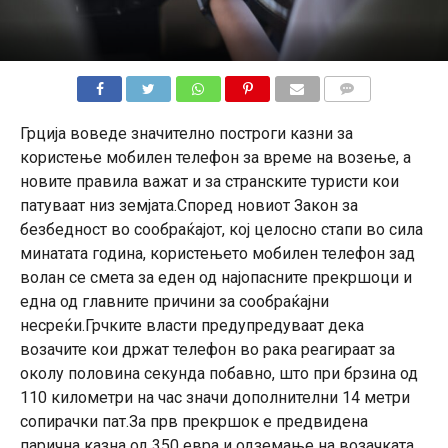
КОМЕНТАРИ
Грција воведе значително построги казни за
користење мобилен телефон за време на возење, а
новите правила важат и за странските туристи кои
патуваат низ земјата.Според новиот Закон за
безбедност во сообраќајот, кој целосно стапи во сила
минатата година, користењето мобилен телефон зад
волан се смета за еден од најопасните прекршоци и
една од главните причини за сообраќајни
несреќи.Грчките власти предупредуваат дека
возачите кои држат телефон во рака реагираат за
околу половина секунда побавно, што при брзина од
110 километри на час значи дополнителни 14 метри
сопирачки пат.За прв прекршок е предвидена
парична казна од 350 евра и одземање на возачката