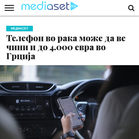
ЗА
НАС
КОНТАКТ
МАРКЕТИНГ
ПОЧЕТНА
МЕДИАСЕТ
Телефон во рака може да ве
чини и до 4.000 евра во
Грција