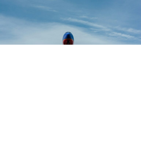
Патнички авион на лет од САД кон шпанскиот остров
Мајорка бил принуден да се врати на аеродромот во
Њуарк откако во кабината бил детектиран блутут
сигнал со назив „бомба“, соопштија воздухопловните
власти.Авионот од типот „Боинг 767“, кој летал на
релација Њуарк – Палма де Мајорка, полетал во