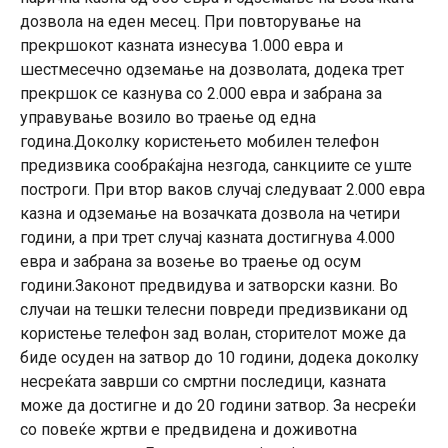
дозвола на еден месец. При повторување на
прекршокот казната изнесува 1.000 евра и
шестмесечно одземање на дозволата, додека трет
прекршок се казнува со 2.000 евра и забрана за
управување возило во траење од една
година.Доколку користењето мобилен телефон
предизвика сообраќајна незгода, санкциите се уште
построги. При втор ваков случај следуваат 2.000 евра
казна и одземање на возачката дозвола на четири
години, а при трет случај казната достигнува 4.000
евра и забрана за возење во траење од осум
години.Законот предвидува и затворски казни. Во
случаи на тешки телесни повреди предизвикани од
користење телефон зад волан, сторителот може да
биде осуден на затвор до 10 години, додека доколку
несреќата заврши со смртни последици, казната
може да достигне и до 20 години затвор. За несреќи
со повеќе жртви е предвидена и доживотна