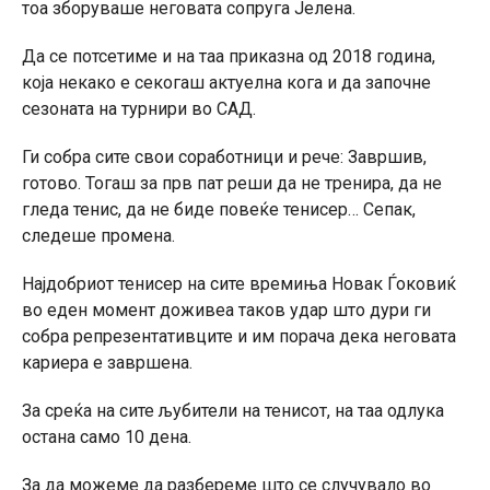
тоа зборуваше неговата сопруга Јелена.
Да се ​​потсетиме и на таа приказна од 2018 година,
која некако е секогаш актуелна кога и да започне
сезоната на турнири во САД.
Ги собра сите свои соработници и рече: Завршив,
готово. Тогаш за прв пат реши да не тренира, да не
гледа тенис, да не биде повеќе тенисер… Сепак,
следеше промена.
Најдобриот тенисер на сите времиња Новак Ѓоковиќ
во еден момент доживеа таков удар што дури ги
собра репрезентативците и им порача дека неговата
кариера е завршена.
За среќа на сите љубители на тенисот, на таа одлука
остана само 10 дена.
За да можеме да разбереме што се случувало во