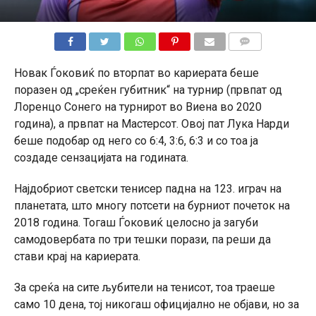
КОМЕНТАРИ
Новак Ѓоковиќ по вторпат во кариерата беше
поразен од „среќен губитник“ на турнир (првпат од
Лоренцо Сонего на турнирот во Виена во 2020
година), а првпат на Мастерсот. Овој пат Лука Нарди
беше подобар од него со 6:4, 3:6, 6:3 и со тоа ја
создаде сензацијата на годината.
Најдобриот светски тенисер падна на 123. играч на
планетата, што многу потсети на бурниот почеток на
2018 година. Тогаш Ѓоковиќ целосно ја загуби
самодовербата по три тешки порази, па реши да
стави крај на кариерата.
За среќа на сите љубители на тенисот, тоа траеше
само 10 дена, тој никогаш официјално не објави, но за