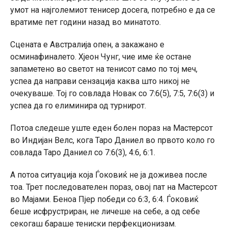
умот на најголемиот тенисер досега, потребно е да се
вратиме пет години назад во минатото.
Сцената е Австралија опен, а закажано е
осминафиналето. Хјеон Чунг, чие име ќе остане
запаметено во светот на тенисот само по тој меч,
успеа да направи сензација каква што никој не
очекуваше. Тој го совлада Новак со 7:6(5), 7:5, 7:6(3) и
успеа да го елиминира од турнирот.
Потоа следеше уште еден болен пораз на Мастерсот
во Индијан Велс, кога Таро Даниел во првото коло го
совлада Таро Даниел со 7:6(3), 4:6, 6:1.
А потоа ситуација која Ѓоковиќ не ја доживеа после
тоа. Трет последователен пораз, овој пат на Мастерсот
во Мајами. Беноа Пјер победи со 6:3, 6:4. Ѓоковиќ
беше исфрустриран, не личеше на себе, а од себе
секогаш бараше тениски перфекционизам.