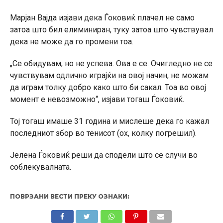
Марјан Вајда изјави дека Ѓоковиќ плачел не само
затоа што бил елиминиран, туку затоа што чувствувал
дека не може да го промени тоа.
„Се обидувам, но не успева. Ова е се. Очигледно не се
чувствувам одлично играјќи на овој начин, не можам
да играм толку добро како што би сакал. Тоа во овој
момент е невозможно“, изјави тогаш Ѓоковиќ.
Тој тогаш имаше 31 година и мислеше дека го кажал
последниот збор во тенисот (ох, колку погрешил).
Јелена Ѓоковиќ реши да сподели што се случи во
соблекувалната.
ПОВРЗАНИ ВЕСТИ ПРЕКУ ОЗНАКИ: