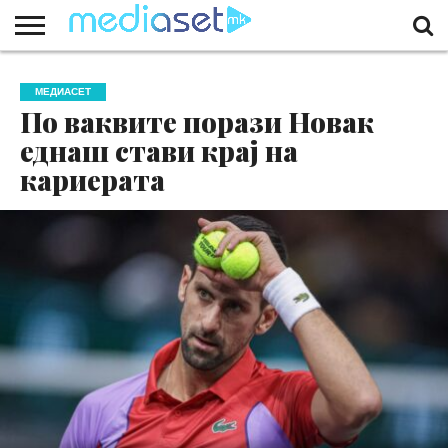
ЗА
НАС
КОНТАКТ
МАРКЕТИНГ
ПОЧЕТНА
МЕДИАСЕТ
По ваквите порази Новак
еднаш стави крај на
кариерата