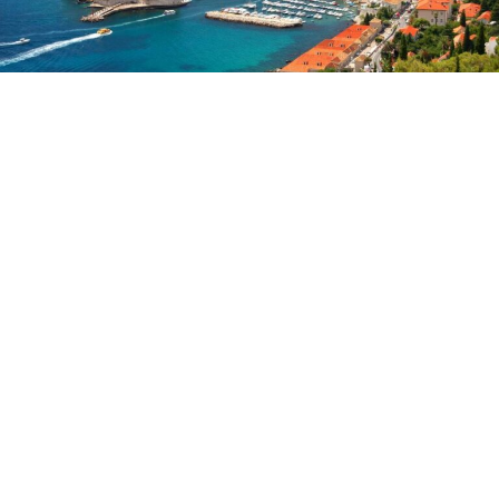
Од денеска се воспоставени поморските линии меѓу
Будва и Дубровник, како и меѓу Котор и Дубровник,
соопштија црногорските власти.Министерот за
сообраќај на Црна Гора, Филип Радуловиќ, изјави
дека повторното воспоставување на поморските
линии претставува значаен чекор во зајакнувањето
на регионалната поврзаност и туристичката понуда.
„Поврзувањето на Будва и Котор со Дубровник по
морски пат претставува дополнителен квалитет за
туристичката сезона и потврда дека Црна Гора