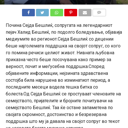
КОМЕНТАРИ
Почина Сејда Бешлиќ, сопругата на легендарниот
пејач Халид Бешлиќ, по подолго боледување, објавија
медиумите во регионот.Сејда Бешлиќ со децении
беше најголемата поддршка на својот сопруг, со кого
го помина речиси целиот живот. Нивната љубовна
приказна често беше посочувана како пример за
верност, почит и меѓусебна поддршка.Според
објавените информации, нејзината здравствена
состојба била нарушена во изминатиот период, а
последните месеци водела тешка битка со
болеста.Од Сејда Бешлиќ се простуваат членовите на
семејството, пријателите и бројните почитувачи на
семејството Бешлиќ. Таа ќе остане запаметена по
својата скромност, достоинство и безрезервна
поддршка што му ја давала на својот сопруг во текот