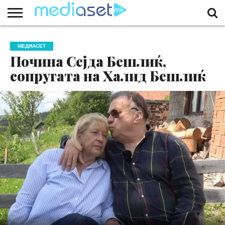
ЗА
НАС
КОНТАКТ
МАРКЕТИНГ
ПОЧЕТНА
МЕДИАСЕТ
Почина Сејда Бешлиќ,
сопругата на Халид Бешлиќ