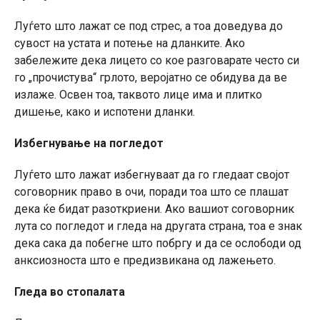
Луѓето што лажат се под стрес, а тоа доведува до
сувост на устата и потење на дланките. Ако
забележите дека лицето со кое разговарате често си
го „прочистува“ грлото, веројатно се обидува да ве
излаже. Освен тоа, таквото лице има и плитко
дишење, како и испотени дланки.
Избегнување на погледот
Луѓето што лажат избегнуваат да го гледаат својот
соговорник право в очи, поради тоа што се плашат
дека ќе бидат разоткриени. Ако вашиот соговорник
лута со погледот и гледа на другата страна, тоа е знак
дека сака да побегне што побргу и да се ослободи од
анксиозноста што е предизвикана од лажењето.
Гледа во стопалата