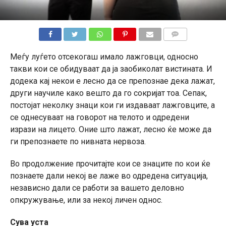
КОМЕНТАРИ
Меѓу луѓето отсекогаш имало лажговци, односно
такви кои се обидуваат да ја заобиколат вистината. И
додека кај некои е лесно да се препознае дека лажат,
други научиле како вешто да го сокријат тоа. Сепак,
постојат неколку знаци кои ги издаваат лажговците, а
се однесуваат на говорот на телото и одредени
изрази на лицето. Оние што лажат, лесно ќе може да
ги препознаете по нивната нервоза.
Во продолжение прочитајте кои се знаците по кои ќе
познаете дали некој ве лаже во одредена ситуација,
независно дали се работи за вашето деловно
опкружување, или за некој личен однос.
Сува уста