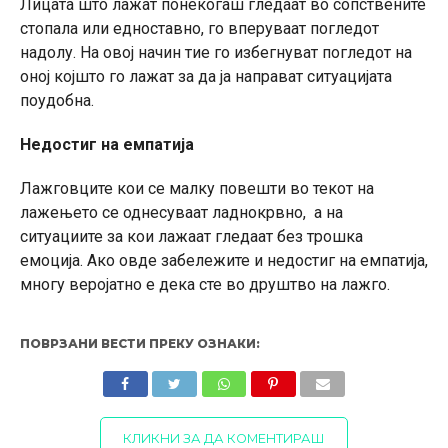
Лицата што лажат понекогаш гледаат во сопствените
стопала или едноставно, го вперуваат погледот
надолу. На овој начин тие го избегнуват погледот на
оној којшто го лажат за да ја направат ситуацијата
поудобна.
Недостиг на емпатија
Лажговците кои се малку повешти во текот на
лажењето се однесуваат ладнокрвно, а на
ситуациите за кои лажаат гледаат без трошка
емоција. Ако овде забележите и недостиг на емпатија,
многу веројатно е дека сте во друштво на лажго.
ПОВРЗАНИ ВЕСТИ ПРЕКУ ОЗНАКИ:
КЛИКНИ ЗА ДА КОМЕНТИРАШ