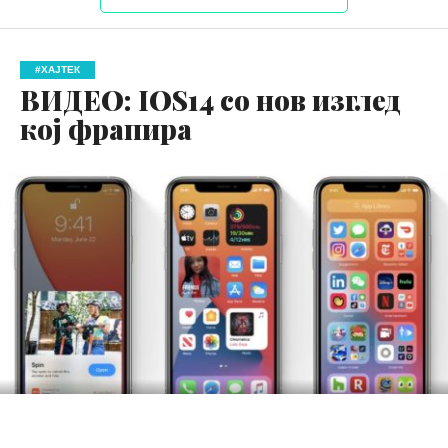
#ХАЈТЕК
ВИДЕО: IOS14 со нов изглед
кој фрапира