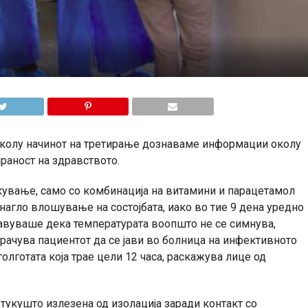
колу начинот на третирање дознаваме информации околу
раност на здравството.
кување, само со комбинација на витамини и парацетамол
 нагло влошување на состојбата, иако во тие 9 дена уредно
јавуваше дека температурата воопшто не се симнува,
рачува пациентот да се јави во болница на инфективното
олготата која трае цели 12 часа, раскажува лице од
 тукушто излезена од изолација заради контакт со