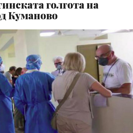
инската голгота на
од Куманово