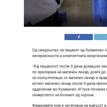
Од сведоштво на пациент од Куманово о
несериозноста и комплетната неорганизи
-Кај пациентот после 9 дена домашно ле
по препорака на матичен лекар, доаѓа до
се консултиташе со матичен лекар и при
истиот матичен лекар после 9 дена препо
одделение во Куманово. И тука почнува г
семејството на болниот од корона.
Фамилијата која е негативна на вирусот и