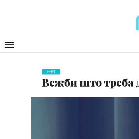
#ФИТ
Вежби што треба д