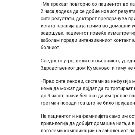
-Ме праќаат повторно со пациентот во ла
2 часа додека да се добие новиот резулта
сите резултати, докторот препорачува п
истата терапија да ја прима во домашни 
завршува, пациентот повеќе измалтретира
заболам поради интензивиниот контакт во
болниот.
Следното утро, вели соговорникот, уредн
Здравствениот дом Куманово, и таму не 
-Прво сите лекови, системи за инфузија м
нема да можат да дојдат да го третираат 
до 9 часот, значи без око да им трепне 
третман поради тоа што не било пријавен
На пациентот и на фамилијата само им ос
привилегија да добијат домашна нега, а 
поголеми компликации на заболениот паци