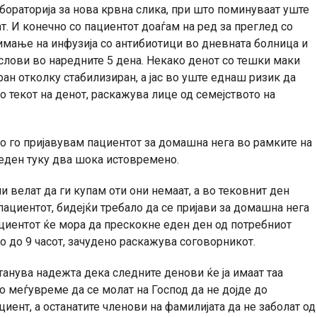
бораторија за нова крвна слика, при што поминуваат уште
т. И конечно со пациентот доаѓам на ред за преглед со
римање на инфузија со антибиотици во дневната болница и
услови во наредните 5 дена. Некако денот со тешки маки
н отколку стабилизиран, а јас во уште еднаш ризик да
 текот на денот, раскажува лице од семејството на
о го пријавувам пациентот за домашна нега во рамките на
еден туку два шока истовремено.
и велат да ги купам оти они немаат, а во тековнит ден
пациентот, бидејќи требало да се пријави за домашна нега
пациентот ќе мора да прескокне еден ден од потребниот
о до 9 часот, зачудено раскажува соговорникот.
танува надежта дека следните денови ќе ја имаат таа
во меѓувреме да се молат на Господ да не дојде до
ент, а останатите членови на фамилијата да не заболат од