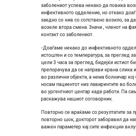
заболениот успева некако да повика воз
инфективното одделение, но откако доаѓа
заедно со нив со сопствено возило, за да
возеле втора смена. Значи , членот на фа
контакт со заболениот.
-Доаѓаме некако до инфективното оддел
истоштен и со температура, за преглед з
цели 3 часа за преглед, бидејќи истиот б
препорачува да се направи крвна слика и
во различни објекти, а нема болничар кој
носам пациентот низ лавиринтите во болн
во ургентниот центар каде работи. Па са
раскажува нашиот соговорник.
Повторно се враќаме со резултатите за п
повторно шок, докторот заборавил да на
важен параметер кај сите инфекции вклу