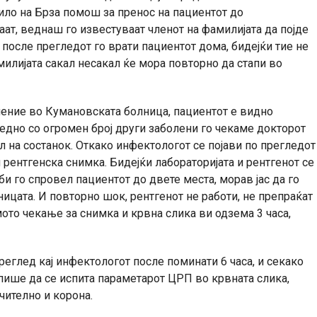
ило на Брза помош за пренос на пациентот до
ат, веднаш го известуваат членот на фамилијата да појде
 после прегледот го врати пациентот дома, бидејќи тие не
милијата сакал несакал ќе мора повторно да стапи во
ение во Кумановската болница, пациентот е видно
аедно со огромен број други заболени го чекаме докторот
ил на состанок. Откако инфектологот се појави по прегледот
 рентгенска снимка. Бидејќи лабораторијата и рентгенот се
 би го спровел пациентот до двете места, морав јас да го
ицата. И повторно шок, рентгенот не работи, не препраќат
мото чекање за снимка и крвна слика ви одзема 3 часа,
реглед кај инфектологот после поминати 6 часа, и секако
пише да се испита параметарот ЦРП во крвната слика,
чително и корона.