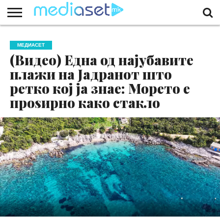
ЗА
НАС
КОНТАКТ
МАРКЕТИНГ
ПОЧЕТНА
МЕДИАСЕТ
(Видео) Една од најубавите
плажи на Јадранот што
ретко кој ја знае: Морето е
проѕирно како стакло