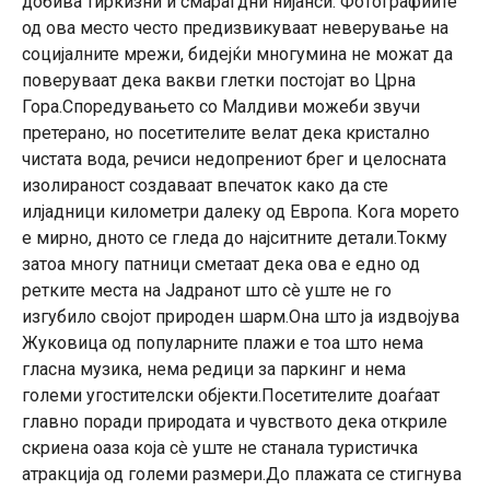
добива тиркизни и смарагдни нијанси. Фотографиите
од ова место често предизвикуваат неверување на
социјалните мрежи, бидејќи многумина не можат да
поверуваат дека вакви глетки постојат во Црна
Гора.Споредувањето со Малдиви можеби звучи
претерано, но посетителите велат дека кристално
чистата вода, речиси недопрениот брег и целосната
изолираност создаваат впечаток како да сте
илјадници километри далеку од Европа. Кога морето
е мирно, дното се гледа до најситните детали.Токму
затоа многу патници сметаат дека ова е едно од
ретките места на Јадранот што сè уште не го
изгубило својот природен шарм.Она што ја издвојува
Жуковица од популарните плажи е тоа што нема
гласна музика, нема редици за паркинг и нема
големи угостителски објекти.Посетителите доаѓаат
главно поради природата и чувството дека откриле
скриена оаза која сè уште не станала туристичка
атракција од големи размери.До плажата се стигнува