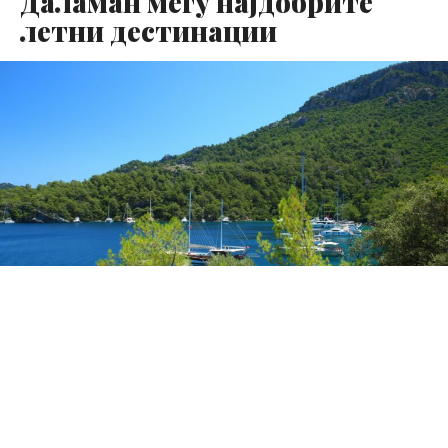
Даламан меѓу најдобрите
летни дестинации
Даламан, на југозападниот брег на Турција, е издвоен