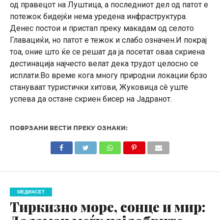
од правецот на Луштица, а последниот дел од патот е
потежок бидејќи нема уредена инфраструктура.
Денес постои и пристап преку макадам од селото
Главациќи, но патот е тежок и слабо означен.И покрај
тоа, оние што ќе се решат да ја посетат оваа скриена
дестинација најчесто велат дека трудот целосно се
исплати.Во време кога многу природни локации брзо
стануваат туристички хитови, Жуковица сè уште
успева да остане скриен бисер на Јадранот.
ПОВРЗАНИ ВЕСТИ ПРЕКУ ОЗНАКИ:
МЕДИАСЕТ
Тиркизно море, сонце и мир: