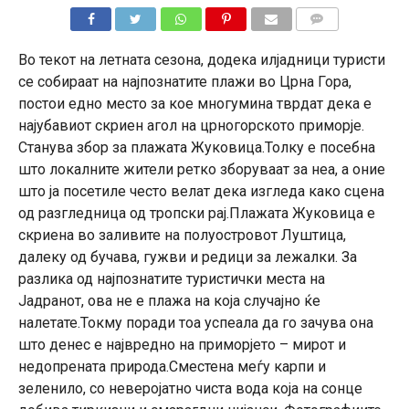
КОМЕНТАРИ
Во текот на летната сезона, додека илјадници туристи
се собираат на најпознатите плажи во Црна Гора,
постои едно место за кое многумина тврдат дека е
најубавиот скриен агол на црногорското приморје.
Станува збор за плажата Жуковица.Толку е посебна
што локалните жители ретко зборуваат за неа, а оние
што ја посетиле често велат дека изгледа како сцена
од разгледница од тропски рај.Плажата Жуковица е
скриена во заливите на полуостровот Луштица,
далеку од бучава, гужви и редици за лежалки. За
разлика од најпознатите туристички места на
Јадранот, ова не е плажа на која случајно ќе
налетате.Токму поради тоа успеала да го зачува она
што денес е највредно на приморјето – мирот и
недопрената природа.Сместена меѓу карпи и
зеленило, со неверојатно чиста вода која на сонце