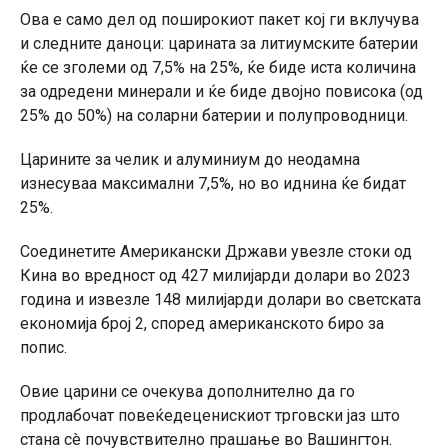
Ова е само дел од поширокиот пакет кој ги вклучува
и следните даноци: царината за литиумските батерии
ќе се зголеми од 7,5% на 25%, ќе биде иста количина
за одредени минерали и ќе биде двојно повисока (од
25% до 50%) на соларни батерии и полупроводници.
Царините за челик и алуминиум до неодамна
изнесуваа максимални 7,5%, но во иднина ќе бидат
25%.
Соединетите Американски Држави увезле стоки од
Кина во вредност од 427 милијарди долари во 2023
година и извезле 148 милијарди долари во светската
економија број 2, според американското биро за
попис.
Овие царини се очекува дополнително да го
продлабочат повеќедеценискиот трговски јаз што
стана сè почувствително прашање во Вашингтон.