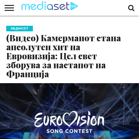
ЗА
НАС
КОНТАКТ
МАРКЕТИНГ
ПОЧЕТНА
МЕДИАСЕТ
(Видео) Камерманот стана
апсолутен хит на
Евровизија: Цел свет
зборува за настапот на
Франција