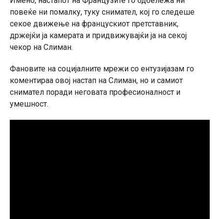
Имено, настапот на Французите го одбележа ни
повеќе ни помалку, туку снимател, кој го следеше
секое движење на францускиот претставник,
држејќи ја камерата и придвижувајќи ја на секој
чекор на Слиман.
Фановите на социјалните мрежи со ентузијазам го
коментираа овој настап на Слиман, но и самиот
снимател поради неговата професионалност и
умешност.