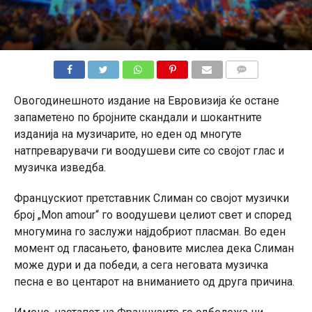
КОМЕНТАРИ
Овогодинешното издание на Евровизија ќе остане
запаметено по бројните скандали и шокантните
изданија на музичарите, но еден од многуте
натпреварувачи ги воодушеви сите со својот глас и
музичка изведба.
Францускиот претставник Слиман со својот музички
број „Mon amour“ го воодушеви целиот свет и според
многумина го заслужи најдобриот пласман. Во еден
момент од гласањето, фановите мислеа дека Слиман
може дури и да победи, а сега неговата музичка
песна е во центарот на вниманието од друга причина.