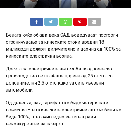
Белата куќа објави дека САД воведуваат построги
ограничувања за кинеските стоки вредни 18
милијарди долари, вклучително и царина од 100% за
кинеските електрични возила.
Досега за електричните автомобили од кинеско
производство се плаќаше царина од 25 отсто, со
дополнителни 2,5 отсто како за сите увезени
автомобили.
Од денеска, пак, тарифата ќе биде четири пати
повисока – на кинеските електрични автомобили ќе
биде 100%, што очигледно ќе ги направи
неконкурентни на пазарот.