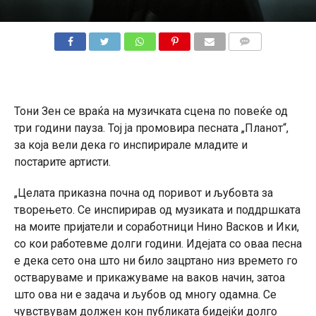
КОМЕНТАРИ
Тони Зен се враќа на музичката сцена по повеќе од
три години пауза. Тој ја промовира песната „Планот“,
за која вели дека го инспирирале младите и
постарите артисти.
„Целата приказна почна од поривот и љубовта за
творењето. Се инспирирав од музиката и поддршката
на моите пријатели и соработници Нино Васков и Ики,
со кои работевме долги години. Идејата со оваа песна
е дека сето она што ни било зацртано низ времето го
остваруваме и прикажуваме на ваков начин, затоа
што ова ни е задача и љубов од многу одамна. Се
чувствувам должен кон публиката бидејќи долго