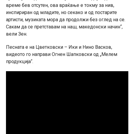
време бев отсутен, ова враќање е токму за нив,
инспириран од младите, но секако и од постарите
артисти, музиката мора да продолжи без оглед на се.
Сакам да се претставам на наш, македонски начин“,
вели Зен.
Песната е на Цветковски – Ики и Нино Васков,
видеото го направи Огнен Шапковски од „Мелем
продукција“.