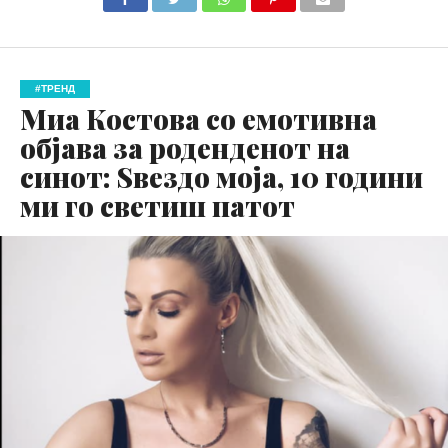
#ТРЕНД
Миа Костова со емотивна
објава за роденденот на
синот: Ѕвездо моја, 10 години
ми го светиш патот