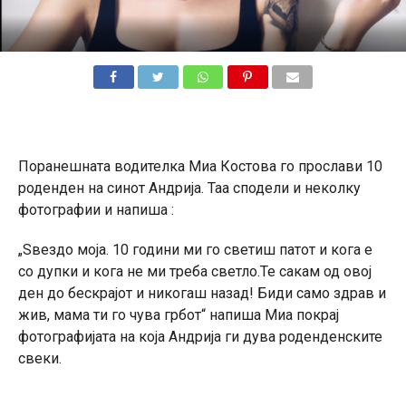
Поранешната водителка Миа Костова го прослави 10
роденден на синот Андрија. Таа сподели и неколку
фотографии и напиша :
„Ѕвездо моја. 10 години ми го светиш патот и кога е
со дупки и кога не ми треба светло.Те сакам од овој
ден до бескрајот и никогаш назад! Биди само здрав и
жив, мама ти го чува грбот“ напиша Миа покрај
фотографијата на која Андрија ги дува роденденските
свеки.