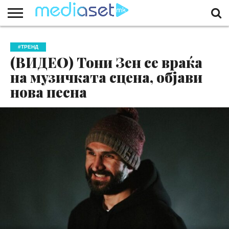
ЗА
НАС
КОНТАКТ
МАРКЕТИНГ
ПОЧЕТНА
#ТРЕНД
(ВИДЕО) Тони Зен се враќа
на музичката сцена, објави
нова песна