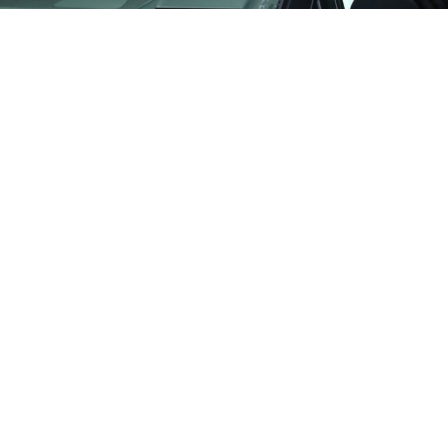
Поради гласините дека славниот пар Бен Афлек и
Џенифер Лопез се разведуваат, пристигна вест дека
тие ја продаваат својата вила на Беверли Хилс вредна
60 милиони долари.
Како што пишува Page Six, Афлек со својот црн
мерцедес пристигнал во вилата околу 17 часот, а
наводно останал до 21 часот, што подразбира дека
актерот таму поминал четири часа со Лопез.
Двојката ја купи оваа палата за 60,85 милиони долари