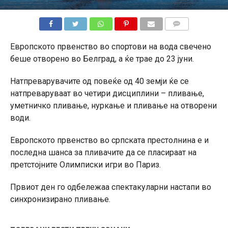
КОМЕНТАРИ
Европското првенство во спортови на вода свечено
беше отворено во Белград, а ќе трае до 23 јуни.
Натпреварувачите од повеќе од 40 земји ќе се
натпреваруваат во четири дисциплини – пливање,
уметничко пливање, нуркање и пливање на отворени
води.
Европското првенство во српската престолнина е и
последна шанса за пливачите да се пласираат на
претстојните Олимписки игри во Париз.
Првиот ден го одбележаа спектакуларни настапи во
синхронизирано пливање.