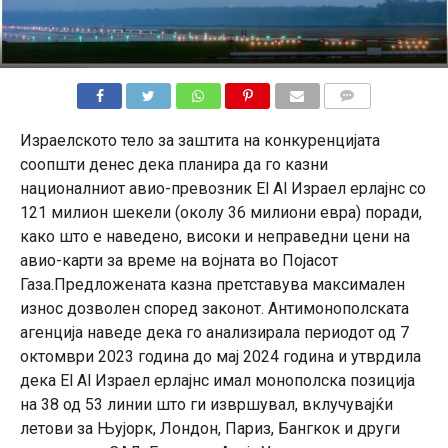
КОМЕНТАРИ
Израелското тело за заштита на конкуренцијата
соопшти денес дека планира да го казни
националниот авио-превозник El Al Израел ерлајнс со
121 милион шекели (околу 36 милиони евра) поради,
како што е наведено, високи и неправедни цени на
авио-карти за време на војната во Појасот
Газа.Предложената казна претставува максимален
износ дозволен според законот. Антимонополската
агенција наведе дека го анализирала периодот од 7
октомври 2023 година до мај 2024 година и утврдила
дека El Al Израел ерлајнс имал монополска позиција
на 38 од 53 линии што ги извршувал, вклучувајќи
летови за Њујорк, Лондон, Париз, Бангкок и други