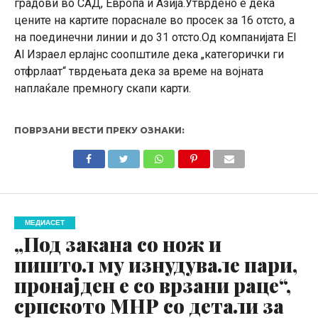
градови во САД, Европа и Азија.Утврдено е дека
цените на картите пораснале во просек за 16 отсто, а
на поединечни линии и до 31 отсто.Од компанијата El
Al Израел ерлајнс соопштиле дека „категорички ги
отфрлаат“ тврдењата дека за време на војната
наплаќале премногу скапи карти.
ПОВРЗАНИ ВЕСТИ ПРЕКУ ОЗНАКИ:
МЕДИАСЕТ
„Под закана со нож и
пиштол му изнудувале пари,
пронајден е со врзани раце“,
српското МНР со детали за