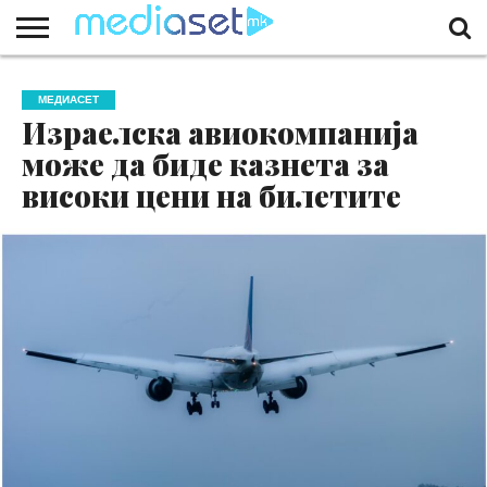
ЗА
НАС
КОНТАКТ
МАРКЕТИНГ
ПОЧЕТНА
МЕДИАСЕТ
Израелска авиокомпанија
може да биде казнета за
високи цени на билетите