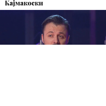
Кајмакоски
Српското Министерство за внатрешни работи
соопшти детали за киднапирањето во Белград на