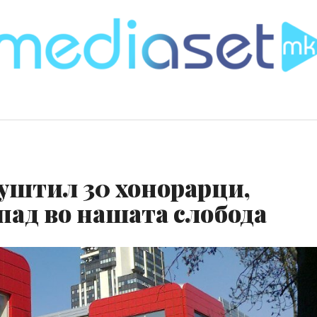
уштил 30 хонорарци,
упад во нашата слобода