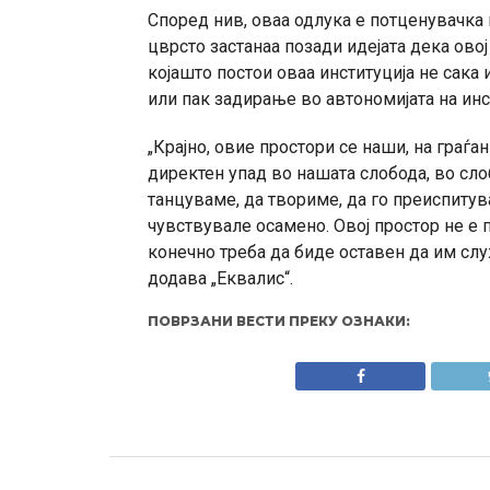
Според нив, оваа одлука е потценувачка
цврсто застанаа позади идејата дека овој
којашто постои оваа институција не сака
или пак задирање во автономијата на инс
„Крајно, овие простори се наши, на граѓа
директен упад во нашата слобода, во сло
танцуваме, да твориме, да го преиспиту
чувствувале осамено. Овој простор не е 
конечно треба да биде оставен да им слу
додава „Еквалис“.
ПОВРЗАНИ ВЕСТИ ПРЕКУ ОЗНАКИ: