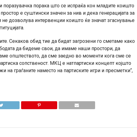
 и поразувачка порака што се испраќа кон младите коишто
 простор е суштински значен за нив и дека генерацијата за
 и не дозволува интервенции коишто ќе значат згаснување
титуцијата.
ните. Секаков обид тие да бидат загрозени го сметаме како
бодата да бидеме свои, да имаме наши простори, да
ваме општеството, да сме заедно во моменти кога сме се
партиска сопственост. МКЦ е натпартиски концепт којшто
жи на граѓаните наместо на партиските игри и пресметки“,