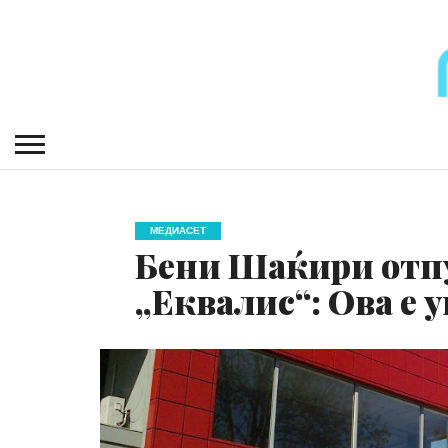
МЕДИАСЕТ
Бени Шаќири отп
„Еквалис“: Ова е 