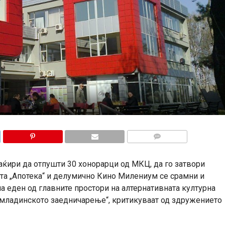
КОМЕНТАРИ
ќири да отпушти 30 хонорарци од МКЦ, да го затвори
та „Апотека“ и делумично Кино Милениум се срамни и
а еден од главните простори на алтернативната културна
 младинското заедничарење“, критикуваат од здружението