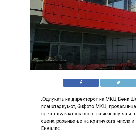
„Oдлуката на директорот на МКЦ Бени Ша
планетариумот, бифето МКЦ, продавница
претставуваат опасност за исчезнување н
сцена, развивање на критичката мисла и
Еквалис.