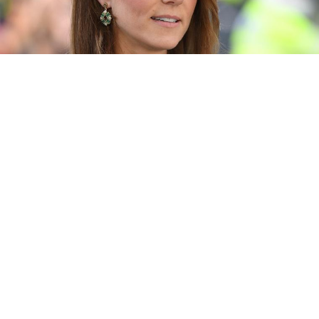
Кејт Мидлтон, принцезата од Велс, е „потресена“ од
невремето поради нејзината слика за Денот на
мајката. По големиот скандал со уредување
фотографии, за кој брмчи целиот свет, пријатели и
извори блиски до принцезата откриваат како таа се
чувствува во овие тешки моменти.
Неколку добро поставени кралски извори изјавија за