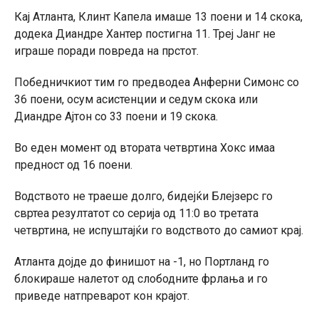
Кај Атланта, Клинт Капела имаше 13 поени и 14 скока,
додека Диандре Хантер постигна 11. Треј Јанг не
играше поради повреда на прстот.
Победничкиот тим го предводеа Анферни Симонс со
36 поени, осум асистенции и седум скока или
Диандре Ајтон со 33 поени и 19 скока.
Во еден момент од втората четвртина Хокс имаа
предност од 16 поени.
Водството не траеше долго, бидејќи Блејзерс го
свртеа резултатот со серија од 11:0 во третата
четвртина, не испуштајќи го водството до самиот крај.
Атланта дојде до финишот на -1, но Портланд го
блокираше налетот од слободните фрлања и го
приведе натпреварот кон крајот.