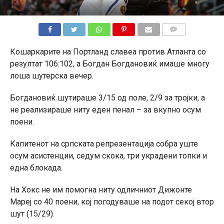
КОМЕНТАРИ
Кошаркарите на Портланд славеа против Атланта со
резултат 106:102, а Богдан Богдановиќ имаше многу
лоша шутерска вечер.
Богдановиќ шутираше 3/15 од поле, 2/9 за тројки, а
не реализираше ниту еден пенал – за вкупно осум
поени.
Капитенот на српската репрезентација собра уште
осум асистенции, седум скока, три украдени топки и
една блокада.
На Хокс не им помогна ниту одличниот Дижонте
Мареј со 40 поени, кој погодуваше на подот секој втор
шут (15/29).