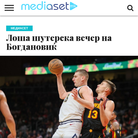
ЗА
НАС
КОНТАКТ
МАРКЕТИНГ
ПОЧЕТНА
МЕДИАСЕТ
Лоша шутерска вечер на
Богдановиќ