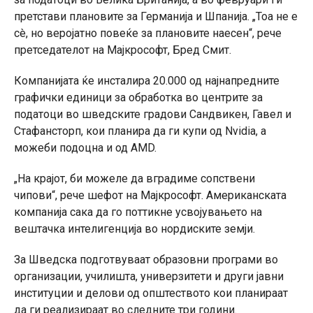
претстави плановите за Германија и Шпанија. „Тоа не е
сè, но веројатно повеќе за плановите наесен“, рече
претседателот на Мајкрософт, Бред Смит.
Компанијата ќе инсталира 20.000 од најнапредните
графички единици за обработка во центрите за
податоци во шведските градови Сандвикен, Гавел и
Стафансторп, кои планира да ги купи од Nvidia, а
можеби подоцна и од AMD.
„На крајот, би можеле да вградиме сопствени
чипови“, рече шефот на Мајкрософт. Американската
компанија сака да го поттикне усвојувањето на
вештачка интелигенција во нордиските земји.
За Шведска подготвуваат образовни програми во
организации, училишта, универзитети и други јавни
институции и делови од општеството кои планираат
да ги реализираат во следните три години.