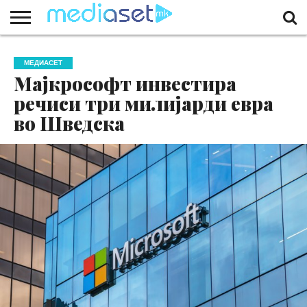
ЗА
НАС
КОНТАКТ
МАРКЕТИНГ
ПОЧЕТНА
МЕДИАСЕТ
Мајкрософт инвестира
речиси три милијарди евра
во Шведска