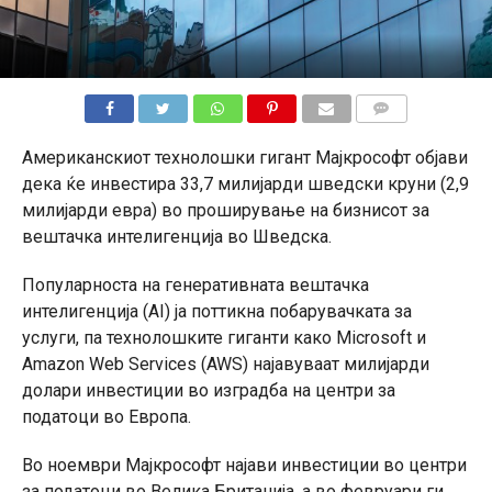
КОМЕНТАРИ
Американскиот технолошки гигант Мајкрософт објави
дека ќе инвестира 33,7 милијарди шведски круни (2,9
милијарди евра) во проширување на бизнисот за
вештачка интелигенција во Шведска.
Популарноста на генеративната вештачка
интелигенција (AI) ја поттикна побарувачката за
услуги, па технолошките гиганти како Microsoft и
Amazon Web Services (AWS) најавуваат милијарди
долари инвестиции во изградба на центри за
податоци во Европа.
Во ноември Мајкрософт најави инвестиции во центри
за податоци во Велика Британија, а во февруари ги