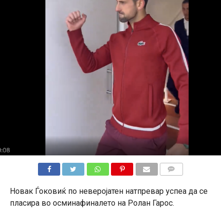
КОМЕНТАРИ
Новак Ѓоковиќ по неверојатен натпревар успеа да се
пласира во осминафиналето на Ролан Гарос.