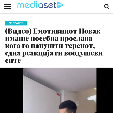
ЗА
НАС
КОНТАКТ
МАРКЕТИНГ
ПОЧЕТНА
МЕДИАСЕТ
(Видео) Емотивниот Новак
имаше посебна прослава
кога го напушти теренот,
една реакција ги воодушеви
сите