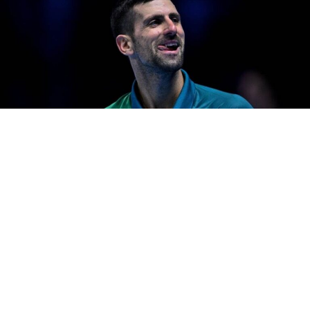
Новак Ѓоковиќ во нереален меч во третото коло на
Ролан Гарос постигна победа над Лоренцо Музети во
пет сета.
Во мечот кој заврши во 3 часот и 8 минути, српскиот