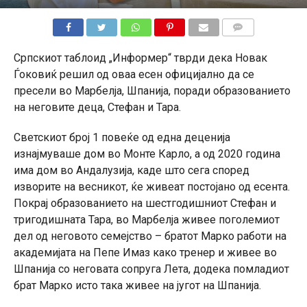
КОМЕНТАРИ
Српскиот таблоид „Информер“ тврди дека Новак
Ѓоковиќ решил од оваа есен официјално да се
пресели во Марбелја, Шпанија, поради образованието
на неговите деца, Стефан и Тара.
Светскиот број 1 повеќе од една деценија
изнајмуваше дом во Монте Карло, а од 2020 година
има дом во Андалузија, каде што сега според
изворите на весникот, ќе живеат постојано од есента.
Покрај образованието на шестгодишниот Стефан и
тригодишната Тара, во Марбелја живее поголемиот
дел од неговото семејство – братот Марко работи на
академијата на Пепе Имаз како тренер и живее во
Шпанија со неговата сопруга Лета, додека помладиот
брат Марко исто така живее на југот на Шпанија.