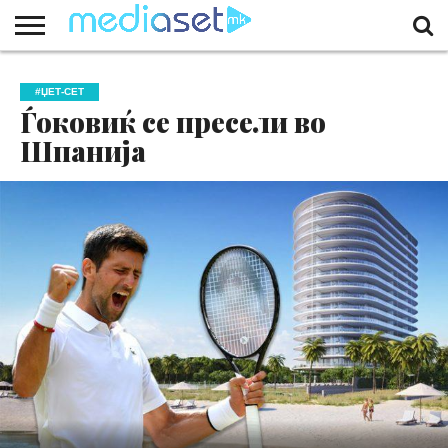
ЗА
НАС
КОНТАКТ
МАРКЕТИНГ
ПОЧЕТНА
#ЏЕТ-СЕТ
Ѓоковиќ се пресели во
Шпанија