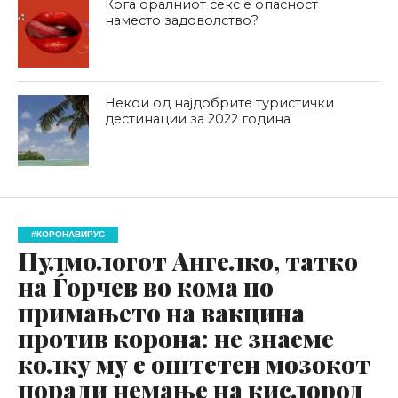
Кога оралниот секс е опасност
наместо задоволство?
Некои од најдобрите туристички
дестинации за 2022 година
#КОРОНАВИРУС
Пулмологот Ангелко, татко
на Ѓорчев во кома по
примањето на вакцина
против корона: не знаеме
колку му е оштетен мозокот
поради немање на кислород