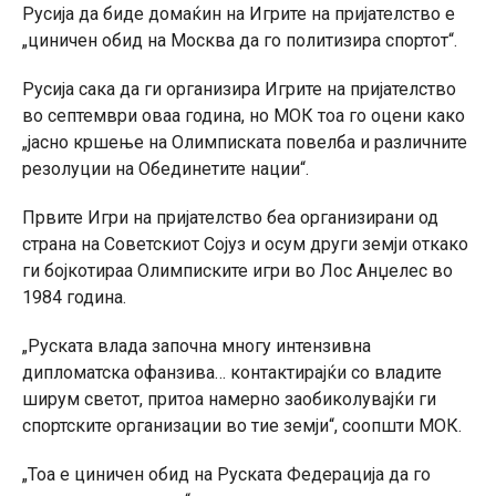
Русија да биде домаќин на Игрите на пријателство е
„циничен обид на Москва да го политизира спортот“.
Русија сака да ги организира Игрите на пријателство
во септември оваа година, но МОК тоа го оцени како
„јасно кршење на Олимписката повелба и различните
резолуции на Обединетите нации“.
Првите Игри на пријателство беа организирани од
страна на Советскиот Сојуз и осум други земји откако
ги бојкотираа Олимписките игри во Лос Анџелес во
1984 година.
„Руската влада започна многу интензивна
дипломатска офанзива… контактирајќи со владите
ширум светот, притоа намерно заобиколувајќи ги
спортските организации во тие земји“, соопшти МОК.
„Тоа е циничен обид на Руската Федерација да го