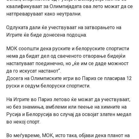
квалификуваат за Олимпијадата ова лето можат да се
натпреваруваат како неутрални.
Одлуката дали ќе учествуваат на затворањето на
Игрите ќе биде донесена подоцна.
МОК соопшти дека руските и белоруските спортисти
нема да бидат дел од свеченото отворање бидејќи
настапуваат поединечно, но „ќе им се даде можност
да го искусат настанот“.
Досега на Олимписките игри во Париз се пласираа 12
руски и седум белоруски спортисти.
На Игрите во Париз летово ќе можат да учествуваат,
но без знамиња, амблеми или пеење на химните на
Русија и Белорусија во случај да освојат златен медал
во некој спорт.
Во меѓувреме, МОК, исто така, објави дека планот на