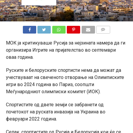
КОМЕНТАРИ
МОК ја критикуваше Русија за нејзината намера да ги
организира Игрите на пријателство во септември
оваа година.
Руските и белоруските спортисти нема да можат да
учествуваат на свеченото отворање на Олимписките
игри во 2024 година во Париз, соопшти
Меѓународниот олимписки комитет (ИОК).
Спортистите од двете земји се забранети од
почетокот на руската инвазија на Украина во
февруари 2022 година.
Сепак, спортистите од Русија и Белорусија кои ќе се