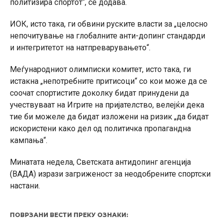
политизира спортот“, се додава.
ИОК, исто така, ги обвини руските власти за „целосно
непочитување на глобалните анти-допинг стандарди
и интегритетот на натпреварувањето“.
Меѓународниот олимписки комитет, исто така, ги
истакна „непотребните притисоци“ со кои може да се
соочат спортистите доколку бидат принудени да
учествуваат на Игрите на пријателство, велејќи дека
тие би можеле да бидат изложени на ризик „да бидат
искористени како дел од политичка пропагандна
кампања“.
Минатата недела, Светската антидопинг агенција
(ВАДА) изрази загриженост за неодобрените спортски
настани.
ПОВРЗАНИ ВЕСТИ ПРЕКУ ОЗНАКИ: