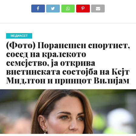
МЕДИАСЕТ
(Фото) Поранешен спортист,
сосед на кралското
семејство, ја открива
вистинската состојба на Кејт
Мидлтон и принцот Вилијам