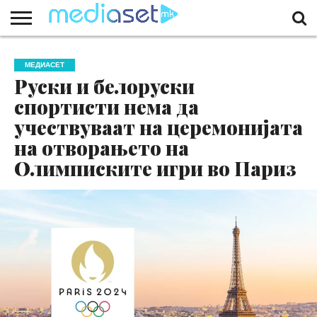
ЗА
НАС
КОНТАКТ
МАРКЕТИНГ
ПОЧЕТНА
МЕДИАСЕТ
Руски и белоруски
спортисти нема да
учествуваат на церемонијата
на отворањето на
Олимписките игри во Париз