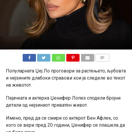
КОМЕНТАРИ
Популарната Џеј Ло проговори за растењето, љубовта
и нејзините длабоки стравови кои ја следеле во текот
на животот.
Пејачката и актерка Џенифер Лопез сподели бројни
детали од нејзиниот приватен живот.
Имено, пред да се смири со актерот Бен Афлек, со
кого се вери пред 20 години, Џенифер се плашела да