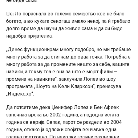
не биде сама.
Џеј Ло пораснала во големо семејство кое не било
богато, а во куќата секогаш имало некој, па ѝ требало
долго време да научи да живее сама и да си биде
најдобра пријателка.
„Денес функционирам многу подобро, но ми требаше
многу работа за да стигнам до оваа точка. Потребна е
многу работа за да промените нешто за себе, вашите
навики, а токму тоа е она за што е мојот филм –
промена на навиките“, заклучила Лопез во шоу
програмата „Шоуто на Кели Кларксон“, пренесува
„Индекс.хр“.
Да потсетиме дека Џенифер Лопез и Бен Афлек
започнаа врска во 2002 година, а подоцна истата
година се верија. Сепак, парот се раздели во 2004
година, откако ја одложи својата венчавка една
година претходно. По неколку години разделени,