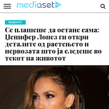
ЗА
НАС
КОНТАКТ
МАРКЕТИНГ
ПОЧЕТНА
МЕДИАСЕТ
Се плашеше да остане сама:
Џенифер Лопез ги откри
деталите од растењето и
нервозата што ја следеше во
текот на животот