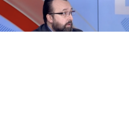
Синдромот на ненадејна смрт, иако е редок, секогаш
е застрашувачки бидејќи човек умира ненадејно, во
рок од 20 минути, без никаква видлива причина за
околината, без претходни здравствени проблеми, а се
јавува кај возрасни и деца. Сè уште не е познато што
точно го предизвикало, но кардиологот д-р