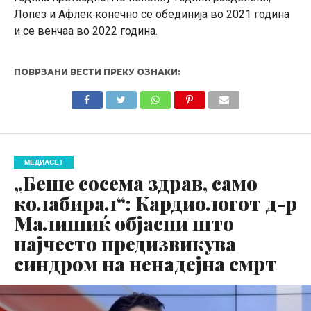
Лопез и Афлек конечно се обединија во 2021 година
и се венчаа во 2022 година.
ПОВРЗАНИ ВЕСТИ ПРЕКУ ОЗНАКИ:
МЕДИАСЕТ
„Беше сосема здрав, само
колабирал“: Кардиологот д-р
Малишиќ објасни што
најчесто предизвикува
синдром на ненадејна смрт