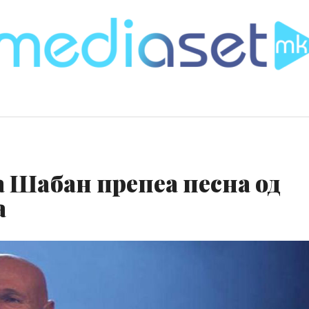
а Шабан препеа песна од
а