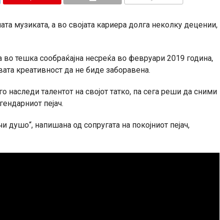
КОМЕНТАРИ
та музиката, а во својата кариера долга неколку децении,
на во тешка сообраќајна несреќа во февруари 2019 година,
овата креативност да не биде заборавена.
о наследи талентот на својот татко, па сега реши да сними
гендарниот пејач.
и душо“, напишана од сопругата на покојниот пејач,