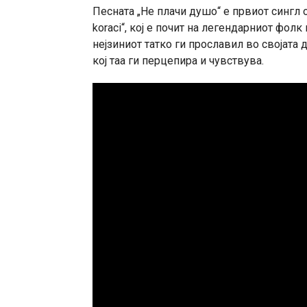
Песната „Не плачи душо“ е првиот сингл о
koraci“, кој е почит на легендарниот фол
нејзиниот татко ги прославил во својата 
кој таа ги перцепира и чувствува.