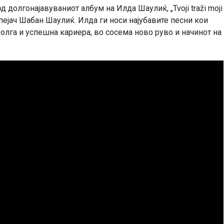
д долгонајавуваниот албум на Илда Шаулиќ, „Tvoji traži moji
к пејач Шабан Шаулиќ. Илда ги носи најубавите песни кои
долга и успешна кариера, во сосема ново руво и начинот на