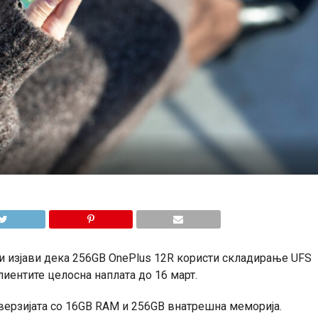
и изјави дека 256GB OnePlus 12R користи складирање UFS
клиентите целосна наплата до 16 март.
верзијата со 16GB RAM и 256GB внатрешна меморија.