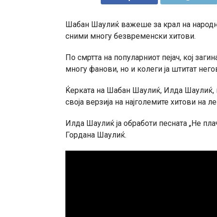
Шабан Шаулиќ важеше за крал на народна
сними многу безвременски хитови.
По смртта на популарниот пејач, кој заги
многу фанови, но и колеги ја штитат нег
Ќерката на Шабан Шаулиќ, Илда Шаулиќ, г
своја верзија на најголемите хитови на ле
Илда Шаулиќ ја обработи песната „Не плач
Гордана Шаулиќ.