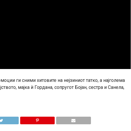
емоции ги сними хитовите на нејзиниот татко, а најголема
твото, мајка ѝ Гордана, сопругот Бојан, сестра и Санела,