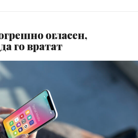
огрешно огласен,
а го вратат