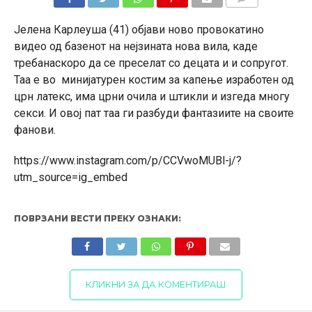
КОМЕНТАРИ
Јелена Карлеуша (41) објави ново провокатино
видео од базенот на нејзината нова вила, каде
требанаскоро да се преселат со децата и и сопругот.
Таа е во минијатурен костим за капење изработен од
црн латекс, има црни очила и штикли и изгеда многу
секси. И овој пат таа ги разбуди фантазиите на своите
фанови.
https://www.instagram.com/p/CCVwoMUBl-j/?
utm_source=ig_embed
ПОВРЗАНИ ВЕСТИ ПРЕКУ ОЗНАКИ:
КЛИКНИ ЗА ДА КОМЕНТИРАШ