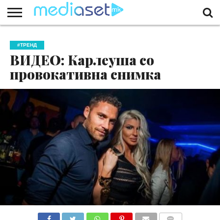
ЗА
НАС
КОНТАКТ
МАРКЕТИНГ
ПОЧЕТНА
#ТРЕНД
ВИДЕО: Карлеуша со
провокативна снимка