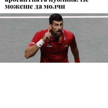
можеше да молчи
Новак Ѓоковиќ, најдобриот тенисер во светот, реши
да се огласи по победата над Лоренцо Музети во