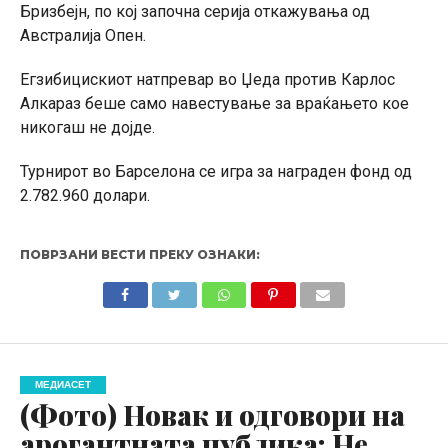
Бризбејн, по кој започна серија откажувања од
Австралија Опен.
Егзибицискиот натпревар во Џеда против Карлос
Алкараз беше само навестување за враќањето кое
никогаш не дојде.
Турнирот во Барселона се игра за награден фонд од
2.782.960 долари.
ПОВРЗАНИ ВЕСТИ ПРЕКУ ОЗНАКИ:
МЕДИАСЕТ
(Фото) Новак и одговори на
арогантната публика: Не