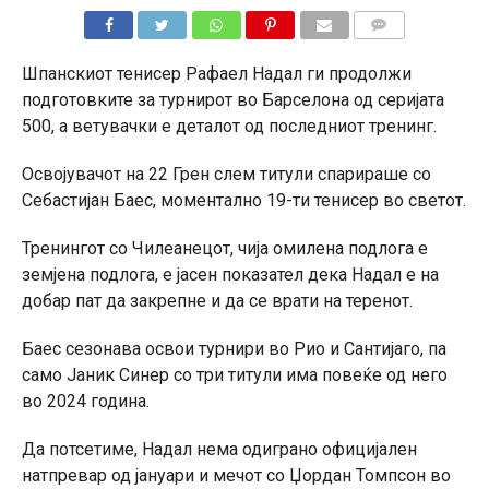
КОМЕНТАРИ
Шпанскиот тенисер Рафаел Надал ги продолжи
подготовките за турнирот во Барселона од серијата
500, а ветувачки е деталот од последниот тренинг.
Освојувачот на 22 Грен слем титули спарираше со
Себастијан Баес, моментално 19-ти тенисер во светот.
Тренингот со Чилеанецот, чија омилена подлога е
земјена подлога, е јасен показател дека Надал е на
добар пат да закрепне и да се врати на теренот.
Баес сезонава освои турнири во Рио и Сантијаго, па
само Јаник Синер со три титули има повеќе од него
во 2024 година.
Да потсетиме, Надал нема одиграно официјален
натпревар од јануари и мечот со Џордан Томпсон во