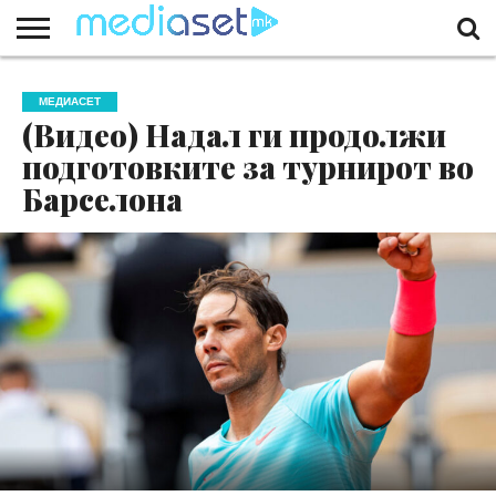
ЗА
НАС
КОНТАКТ
МАРКЕТИНГ
ПОЧЕТНА
МЕДИАСЕТ
(Видео) Надал ги продолжи
подготовките за турнирот во
Барселона