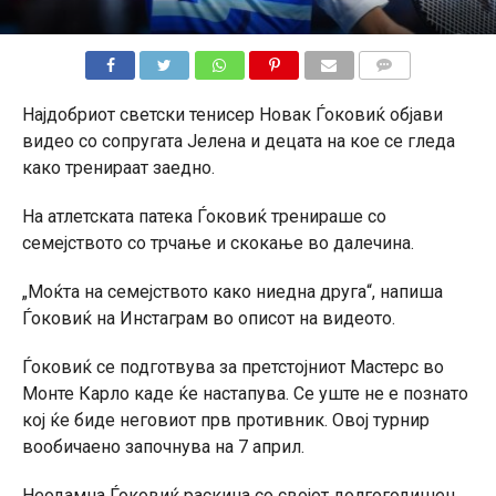
КОМЕНТАРИ
Најдобриот светски тенисер Новак Ѓоковиќ објави
видео со сопругата Јелена и децата на кое се гледа
како тренираат заедно.
На атлетската патека Ѓоковиќ тренираше со
семејството со трчање и скокање во далечина.
„Моќта на семејството како ниедна друга“, напиша
Ѓоковиќ на Инстаграм во описот на видеото.
Ѓоковиќ се подготвува за претстојниот Мастерс во
Монте Карло каде ќе настапува. Се уште не е познато
кој ќе биде неговиот прв противник. Овој турнир
вообичаено започнува на 7 април.
Неодамна Ѓоковиќ раскина со својот долгогодишен