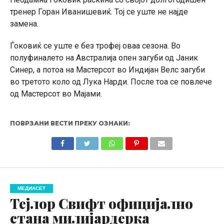
тренер Горан Иванишевиќ. Тој се уште не најде
замена.
Ѓоковиќ се уште е без трофеј оваа сезона. Во
полуфиналето на Австралија опен загуби од Јаник
Синер, а потоа на Мастерсот во Индијан Велс загуби
во третото коло од Лука Нарди. После тоа се повлече
од Мастерсот во Мајами.
ПОВРЗАНИ ВЕСТИ ПРЕКУ ОЗНАКИ:
МЕДИАСЕТ
Тејлор Свифт официјално
стана милијардерка