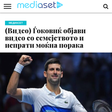
ЗА
НАС
КОНТАКТ
МАРКЕТИНГ
ПОЧЕТНА
МЕДИАСЕТ
(Видео) Ѓоковиќ објави
видео со семејството и
испрати моќна порака