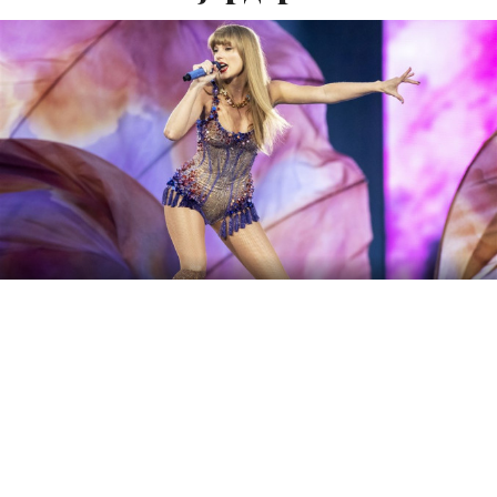
Глобално популарната пејачка Тејлор Свифт се
приклучи на листата на светски милијардери, според
новата листа на богаташи.