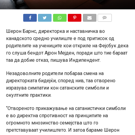
КОМЕНТАРИ
Шерон Барнс, директорка и наставничка во
канадското средно училиште е под притисок од
родителите на учениците кои откриле на Фејсбук дека
го слуша бендот Ајрон Мејден, поради што тие бараат
таа да добие отказ, пишува Индипендент.
Незадоволните родители побараа смена на
директорката бидејќи, според нив, таа отворено
изразува симпатии кон сатанските симболи и
окултните практики.
“Отвореното прикажување на сатанистички симболи
е во директна спротивност на принципите на
огромното мнозинство семејства што го
претставуваат училиштето. И затоа бараме Шерон