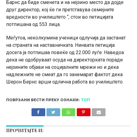
Барнс да биде сменета и на нејзино место да дојде
друг директор, кој ќе ги претставува семејните
вредности во училиштето “, стои во петицијата
потпишана од 553 лица.
Меѓутоа, неколкумина ученици одлучија да застанат
на страната на наставничката. Нинвата петиција
досега ја потпишаа повеќе од 22.000 луѓе. Наведоа
дека не одобруваат осуда на директорката поради
нејзините објави на социјалните мрежи но и дека
надлежните не смеат да го занемарат фактот дека
Шерон Бернс врши одлична работа во училиштето.
ПОВРЗАНИ ВЕСТИ ПРЕКУ ОЗНАКИ:
ТОП
ПРОЧИТАЈТЕ И: