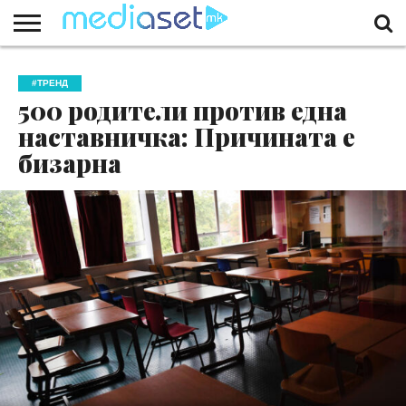
ЗА
НАС
КОНТАКТ
МАРКЕТИНГ
ПОЧЕТНА
#ТРЕНД
500 родители против една
наставничка: Причината е
бизарна