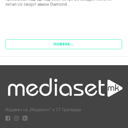
летал со својот авион Diamond...
ПОВЕЌЕ...
Издавач на „Медиасет“ е СТ Групација.