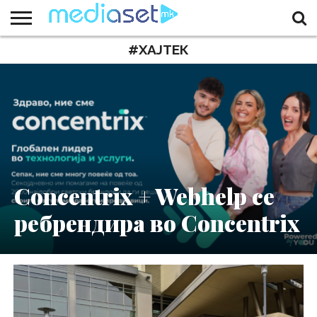
#ХАЈТЕК
ЗА
НАС
КОНТАКТ
МАРКЕТИНГ
ПОЧЕТНА
Concentrix + Webhelp се
ребрендира во Concentrix