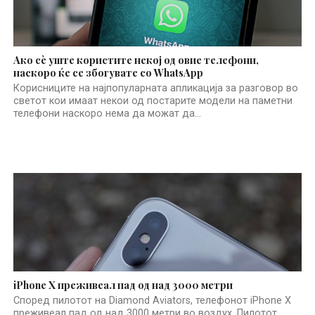
Ако сè уште користите некој од овие телефони,
наскоро ќе се збогувате со WhatsApp
Корисниците на најпопуларната апликација за разговор во
светот кои имаат некои од постарите модели на паметни
телефони наскоро нема да можат да...
iPhone X преживеал пад од над 3000 метри
Според пилотот на Diamond Aviators, телефонот iPhone X
преживеал пад од над 3000 метри во воздух. Пилотот