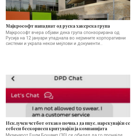
Мајкрософт нападнат од руска хакерска група
Mајкрософт вчера објави дека група спонзорирана од
Русија на 12 јануари упаднала во нејзините корпоративни
системи и украла некои мејлови и документи...
Исклучен четбот откако почнал да пцуе, нарекувајќи се
себеси бескорисен критувајќи ја компанијата
Музичарот Ешли Бошамп (30) се обидел да го пронајде