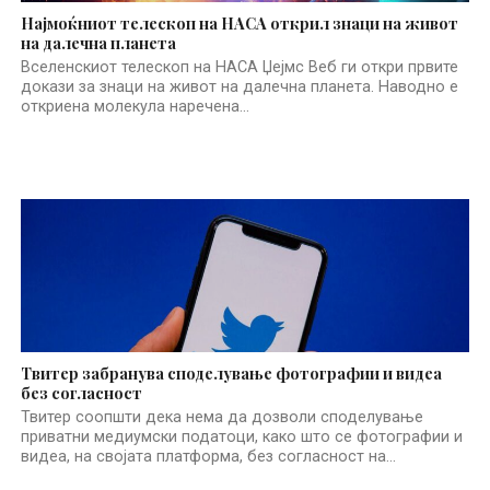
Најмоќниот телескоп на НАСА открил знаци на живот
на далечна планета
Вселенскиот телескоп на НАСА Џејмс Веб ги откри првите
докази за знаци на живот на далечна планета. Наводно е
откриена молекула наречена...
Твитер забранува споделување фотографии и видеа
без согласност
Твитер соопшти дека нема да дозволи споделување
приватни медиумски податоци, како што се фотографии и
видеа, на својата платформа, без согласност на...