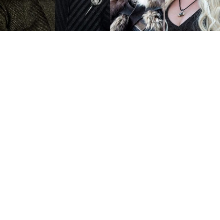
Ејч-би-о во моментов работи на три нови спинофи на
мегапопуларната научно-фанатстична серија „Игра на
троновите“, која заврши во 2019 година по осум
сезони.
Новите серии ќе раскажуваат приказни за ликовите
кои играле витални улоги во историјата на светот што
го истражуваше Џорџ Р.Р. Мартин во неговите
романи.