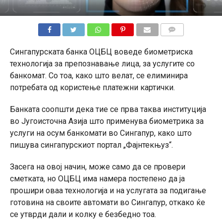
КОМЕНТАРИ
Сингапурската банка ОЦБЦ воведе биометриска
технологија за препознавање лица, за услугите со
банкомат. Со тоа, како што велат, се елиминира
потребата од користење платежни картички.
Банката соопшти дека тие се прва таква институција
во Југоисточна Азија што применува биометрика за
услуги на осум банкомати во Сингапур, како што
пишува сингапурскиот портал „Фајнтекњуз“.
Засега на овој начин, може само да се провери
сметката, но ОЦБЦ има намера постепено да ја
прошири оваа технологија и на услугата за подигање
готовина на своите автомати во Сингапур, откако ќе
се утврди дали и колку е безбедно тоа.