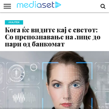
ЗА
НАС
КОНТАКТ
МАРКЕТИНГ
ПОЧЕТНА
#ХАЈТЕК
Кога ќе видите кај е светот:
Со препознавање на лице до
пари од банкомат